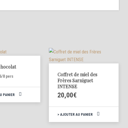
miel
des
Frères
Sarniguet
DOUX
chocolat
Coffret de miel des
6/8 pers
Frères Sarniguet
INTENSE
20,00
€
U PANIER
AJOUTER AU PANIER