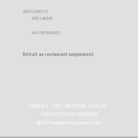
VENTE DIRECTE
IDÉE CADEAU
NOS PÂTISSERIES
Retrait au restaurant uniquement
CONTACT
-
CGV
-
MENTIONS LEGALES
-
PROTECTION DES DONNÉES
©2019 www.bistrotconstant.com