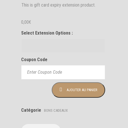
This is gift card expiry extension product.
0,00
€
Select Extension Options :
Coupon Code
quantité
AJOUTER AU PANIER
de
Gift
Card
Catégorie
BONS CADEAUX
Expiry
Extension