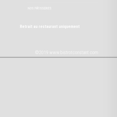
NOS PÂTISSERIES
Retrait au restaurant uniquement
©2019 www.bistrotconstant.com